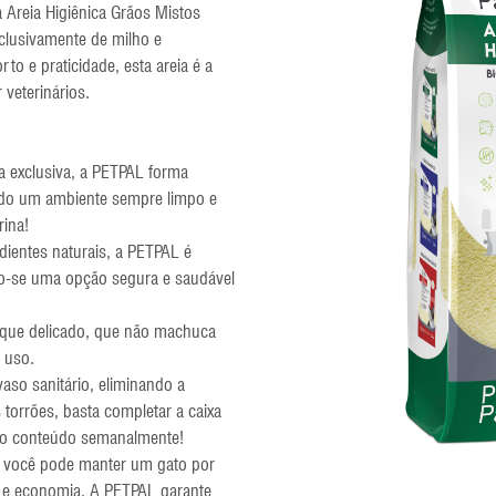
 Areia Higiênica Grãos Mistos
xclusivamente de milho e
o e praticidade, esta areia é a
 veterinários.
a exclusiva, a PETPAL forma
ndo um ambiente sempre limpo e
rina!
dientes naturais, a PETPAL é
ando-se uma opção segura e saudável
oque delicado, que não machuca
 uso.
vaso sanitário, eliminando a
orrões, basta completar a caixa
 o conteúdo semanalmente!
, você pode manter um gato por
o e economia. A PETPAL garante