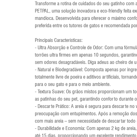
Transforme a rotina de cuidados do seu gatinho com a
PETPAL, uma solução inovadora e eco-friendly feita e
mandioca. Desenvolvida para oferecer o máximo confort
preferida entre os tutores de gatos e recomendada por
Principais Características:
- Ultra Absorção e Controle de Odor: Com uma fórmul
torrões ultra firmes em apenas 10 segundos, garanti
sem odores desagradáveis. Diga adeus ao cheiro de u
- Natural e Biodegradável: Composta apenas por ingre
totalmente livre de poeira e aditivos artificiais, torn
para o seu gato e para o meio ambiente.
- Textura Suave: Os grãos mistos proporcionam um t
as patinhas do seu pet, garantindo conforto durante o
- Descarte Prático: A areia é segura para descarte no 
preocupação com entupimentos. Após a remoção dos t
com mais areia – sem necessidade de descartar todo
- Durabilidade e Economia: Com apenas 2 kg de areia
até 15 dias, proporcionando um excelente rendiment